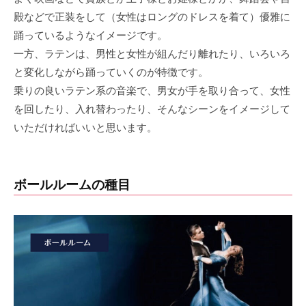
ル
殿などで正装をして（女性はロングのドレスを着て）優雅に
ー
踊っているようなイメージです。
ム
一方、ラテンは、男性と女性が組んだり離れたり、いろいろ
ダ
と変化しながら踊っていくのが特徴です。
乗りの良いラテン系の音楽で、男女が手を取り合って、女性
ン
を回したり、入れ替わったり、そんなシーンをイメージして
ス
いただければいいと思います。
の
種
ボールルームの種目
類
2026
年
6
月
6