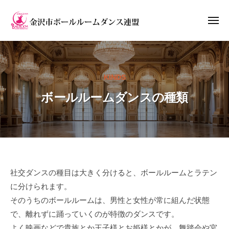
ー
コ
沢
ン
市
メ
ニ
ボ
テ
ュ
金
ー
ー
ン
沢
ル
ツ
市
ル
へ
KINDS
ボ
ー
ス
ー
ボールルームダンスの種類
ム
キ
ル
ダ
ッ
ン
ル
プ
ス
ー
連
ム
盟
ダ
ボ
社交ダンスの種目は大きく分けると、ボールルームとラテン
ン
に分けられます。
ス
ー
そのうちのボールルームは、男性と女性が常に組んだ状態
連
ル
で、離れずに踊っていくのが特徴のダンスです。
盟
よく映画などで貴族とか王子様とお姫様とかが、舞踏会や宮